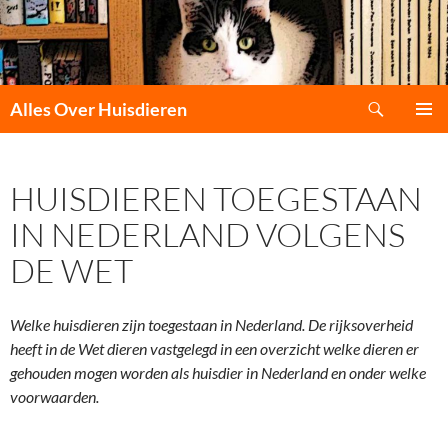
Zoeken
Alles Over Huisdieren
GA
PRIMAI
NAAR
MENU
DE
HUISDIEREN TOEGESTAAN
INHOUD
IN NEDERLAND VOLGENS
DE WET
Welke huisdieren zijn toegestaan in Nederland. De rijksoverheid
heeft in de Wet dieren vastgelegd in een overzicht welke dieren er
gehouden mogen worden als huisdier in Nederland en onder welke
voorwaarden.