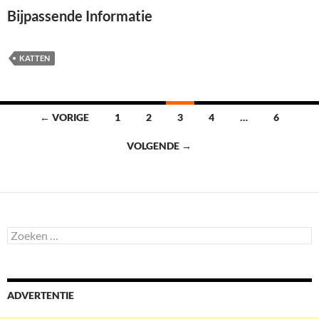
Bijpassende Informatie
KATTEN
Berichten
← VORIGE
1
2
3
4
…
6
navigatie
VOLGENDE →
Zoeken
naar:
ADVERTENTIE