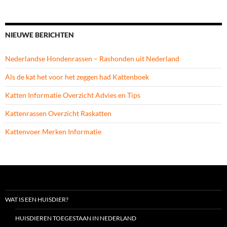
NIEUWE BERICHTEN
Nederlandse Hondenrassen – Rashonden uit Nederland
Als de kat het voor het zeggen had Kattenboek
Katten Informatie Overzicht Advies en Tips
Kattenrassen Overzicht Raskatten
Kattenvoer Merken Informatie
WAT IS EEN HUISDIER?
HUISDIEREN TOEGESTAAN IN NEDERLAND